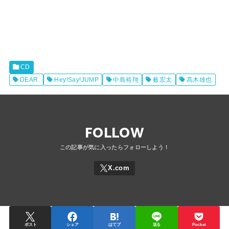
CD
DEAR.
Hey!Say!JUMP
中島裕翔
薮宏太
髙木雄也
FOLLOW
ポスト
シェア
はてブ
送る
Pocket