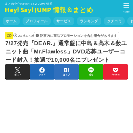
まとめ中心のHey! Say! JUMP情報
Hey! Say! JUMP 情報＆まとめ
MENU
ホーム
プロフィール
サービス
ランキング
クチコミ
2016.07.26
記事内に商品プロモーションを含む場合があります
CD
7/27発売『DEAR.』通常盤に中島＆高木＆薮ユ
ニット曲「Mr.Flawless」DVD応募ユーザーコ
ード封入！抽選で10,000名にプレゼント
ポスト
シェア
はてブ
送る
Pocket