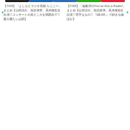
【7/26】「よしもとラジオ高校 らじこー」
【7/26】「遠藤淳のYou’ve Got a Radio!」
まとめ【山田涼介、知念侑李、高木雄也生
まとめ【山田涼介、知念侑李、高木雄也生
出演▽コンサートの見どころを関西弁で▽
出演▽苦手なもの▽『DEAR.』で好きな曲
愛が重たい山田】
ほか】