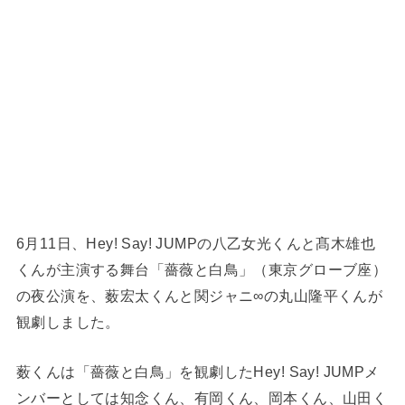
6月11日、Hey! Say! JUMPの八乙女光くんと髙木雄也
くんが主演する舞台「薔薇と白鳥」（東京グローブ座）
の夜公演を、薮宏太くんと関ジャニ∞の丸山隆平くんが
観劇しました。
薮くんは「薔薇と白鳥」を観劇したHey! Say! JUMPメ
ンバーとしては知念くん、有岡くん、岡本くん、山田く