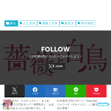
舞台
八乙女光
薔薇と白鳥
薮宏太
髙木雄也
FOLLOW
ポスト
シェア
はてブ
送る
Pocket
6/12「ヒルナンデス！」まとめ
6/16発売 日刊スポーツ『Saturday
【八乙女ポンパ▽有岡気付く「おば
ジャニーズ（サタジャニ）』に薮宏
あちゃんに顔が似てきた」】
太が登場！