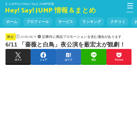
まとめ中心のHey! Say! JUMP情報
Hey! Say! JUMP 情報＆まとめ
MENU
ホーム
プロフィール
サービス
ランキング
クチコミ
2018.06.11
記事内に商品プロモーションを含む場合があります
舞台
6/11 「薔薇と白鳥」夜公演を薮宏太が観劇！
ポスト
シェア
はてブ
送る
Pocket