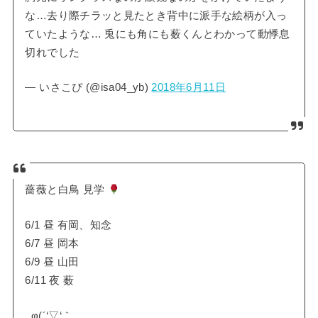
な…去り際チラッと見たとき背中に派手な絵柄が入っ
ていたような… 兎にも角にも薮くんとわかって動悸息
切れでした
— いさこぴ (@isa04_yb)
2018年6月11日
薔薇と白鳥 見学
6/1 昼 有岡、知念
6/7 昼 岡本
6/9 昼 山田
6/11 夜 薮
_φ(´‘▽‘｀