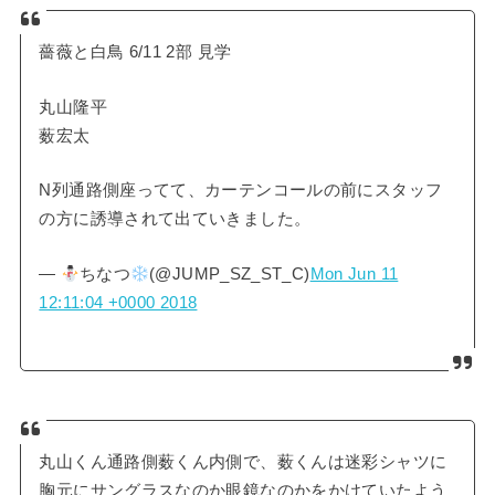
薔薇と白鳥 6/11 2部 見学
丸山隆平
薮宏太
N列通路側座ってて、カーテンコールの前にスタッフ
の方に誘導されて出ていきました。
—
ちなつ
(@JUMP_SZ_ST_C)
Mon Jun 11
12:11:04 +0000 2018
丸山くん通路側薮くん内側で、薮くんは迷彩シャツに
胸元にサングラスなのか眼鏡なのかをかけていたよう