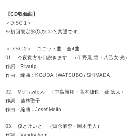
【CD収録曲】
＜DISC 1＞
※初回限定盤①のCDと共通です。
＜DISC 2＞ ユニット曲 全4曲
01. 今夜貴方を口説きます （伊野尾 慧・八乙女 光）
作詞：Rivatip
作曲・編曲：KOUDAI IWATSUBO / SHIMADA
02. Mr.Flawless （中島裕翔・髙木雄也・薮 宏太）
作詞：藤林聖子
作曲・編曲：Josef Melin
03. 僕とけいと （知念侑李・岡本圭人）
作詞：Vandrythem