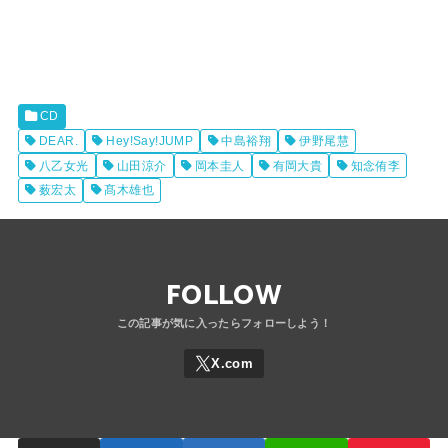
CD
DEAR.
Hey!Say!JUMP
中島裕翔
伊野尾慧
八乙女光
山田涼介
岡本圭人
有岡大貴
知念侑李
薮宏太
髙木雄也
FOLLOW