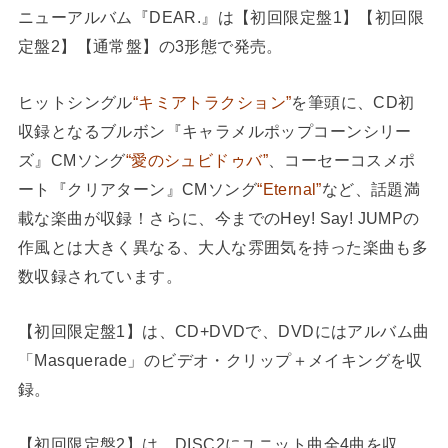
ニューアルバム『DEAR.』は【初回限定盤1】【初回限
定盤2】【通常盤】の3形態で発売。
ヒットシングル
“キミアトラクション”
を筆頭に、CD初
収録となるブルボン『キャラメルポップコーンシリー
ズ』CMソング
“愛のシュビドゥバ”
、コーセーコスメポ
ート『クリアターン』CMソング
“Eternal”
など、話題満
載な楽曲が収録！さらに、今までのHey! Say! JUMPの
作風とは大きく異なる、大人な雰囲気を持った楽曲も多
数収録されています。
【初回限定盤1】は、CD+DVDで、DVDにはアルバム曲
「Masquerade」のビデオ・クリップ＋メイキングを収
録。
【初回限定盤2】は、DISC2にユニット曲全4曲を収