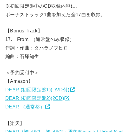
※初回限定盤①のCD収録内容に、
ボーナストラック1曲を加えた全17曲を収録。
【Bonus Track】
17. From. （通常盤のみ収録）
作詞・作曲：タハラノブヒロ
編曲：石塚知生
＜予約受付中＞
【Amazon】
DEAR.(初回限定盤1)(DVD付)
DEAR.(初回限定盤2)(2CD)
DEAR.（通常盤）
【楽天】
DEAR. (初回盤1＋初回盤2＋通常盤セット) [ Hey! Say!