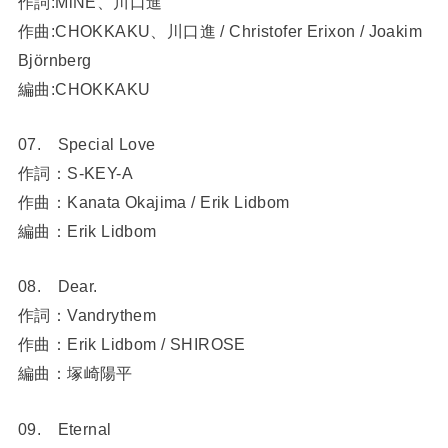
作詞:MiNE、川口進
作曲:CHOKKAKU、川口進 / Christofer Erixon / Joakim
Björnberg
編曲:CHOKKAKU
07. Special Love
作詞：S-KEY-A
作曲：Kanata Okajima / Erik Lidbom
編曲：Erik Lidbom
08. Dear.
作詞：Vandrythem
作曲：Erik Lidbom / SHIROSE
編曲：塚崎陽平
09. Eternal