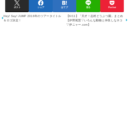
ポスト
シェア
はてブ
送る
Pocket
Hey! Say! JUMP 2016年のツアータイトル
【6/11】「天才！志村どうぶつ園」まとめ
＆ロゴ決定！
【伊野尾慧▽いろんな動物と仲良しなネコ
▽伊ニャー.com】